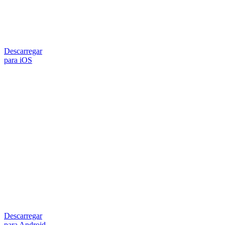
Descarregar
para iOS
Descarregar
para Android