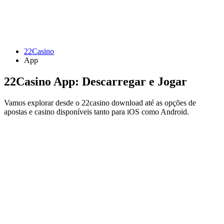
22Casino
App
22Casino App: Descarregar e Jogar
Vamos explorar desde o 22casino download até as opções de
apostas e casino disponíveis tanto para iOS como Android.