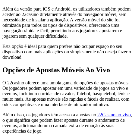
Além da versão para iOS e Android, os utilizadores também podem
aceder ao 22casino diretamente através do navegador móvel, sem
necessidade de instalar a aplicação. A versão móvel do site foi
otimizada para todos os tipos de dispositivos, oferecendo uma
navegação rápida e fácil, permitindo aos jogadores apostarem e
jogarem sem qualquer dificuldade.
Esta opção é ideal para quem prefere não ocupar espaço no seu
dispositivo com mais aplicações ou simplesmente não deseja fazer o
download.
Opções de Apostas Móveis Ao Vivo
O 22casino oferece uma ampla gama de opções de apostas móveis.
Os jogadores podem apostar em uma variedade de jogos ao vivo e
eventos, incluindo corridas de cavalos, futebol, basquetebol, ténis e
muito mais. As apostas móveis são rápidas e fáceis de realizar, com
odds competitivas e uma interface de utilizador intuitiva.
Além disso, os jogadores têm acesso a apostas no
22Casino ao vivo
,
o que significa que podem fazer apostas durante o andamento de
eventos, adicionando uma camada extra de emoção às suas
experiências de jogo.