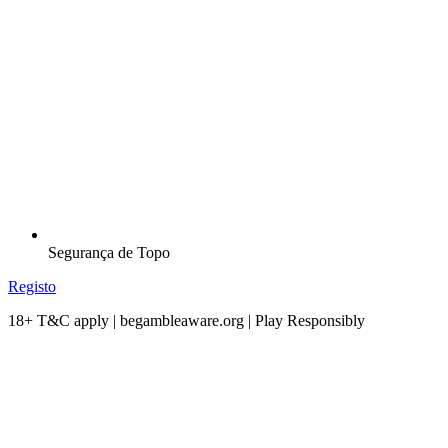
Segurança de Topo
Registo
18+ T&C apply | begambleaware.org | Play Responsibly