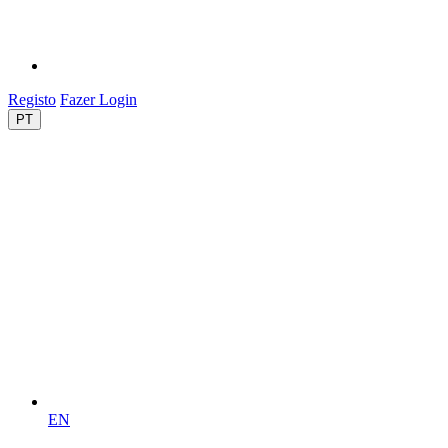
Registo
Fazer Login
PT
EN