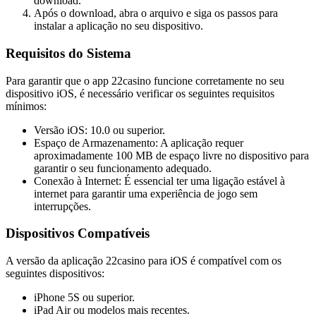
download.
Após o download, abra o arquivo e siga os passos para
instalar a aplicação no seu dispositivo.
Requisitos do Sistema
Para garantir que o app 22casino funcione corretamente no seu
dispositivo iOS, é necessário verificar os seguintes requisitos
mínimos:
Versão iOS: 10.0 ou superior.
Espaço de Armazenamento: A aplicação requer
aproximadamente 100 MB de espaço livre no dispositivo para
garantir o seu funcionamento adequado.
Conexão à Internet: É essencial ter uma ligação estável à
internet para garantir uma experiência de jogo sem
interrupções.
Dispositivos Compatíveis
A versão da aplicação 22casino para iOS é compatível com os
seguintes dispositivos:
iPhone 5S ou superior.
iPad Air ou modelos mais recentes.