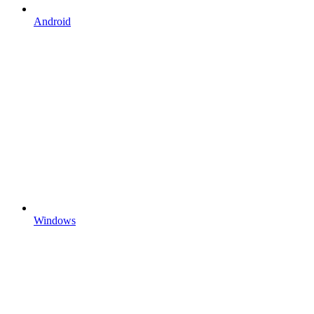
Android
Windows